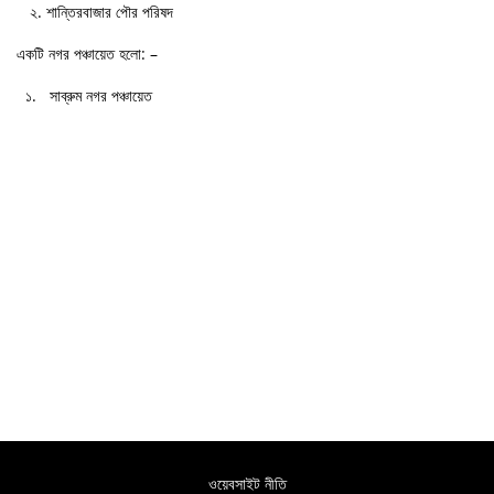
২. শান্তিরবাজার পৌর পরিষদ
একটি নগর পঞ্চায়েত হলো: –
১. সাব্রুম নগর পঞ্চায়েত
ওয়েবসাইট নীতি