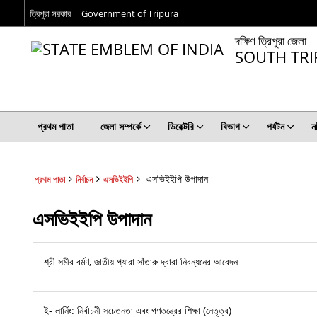
ত্রিপুরা সরকার
Government of Tripura
দক্ষিণ ত্রিপুরা জেলা
SOUTH TRI
প্রথম পাতা
জেলা সম্পর্কে
ডিরেক্টরি
বিভাগ
পর্যটন
ন
এসভিইইপি উপাদান
প্রথম পাতা
নির্বাচন
এসভিইইপি
এসভিইইপি উপাদান
শ্রী সমীর বর্মণ, জাতীয় প্যারা সাঁতারু দ্বারা নিবন্ধনের আবেদন
ই- লার্নিং: নির্বাচনী সচেতনতা এবং গণতন্ত্রের শিক্ষা (নেতৃত্ব)