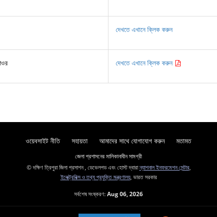
দেখতে এখানে ক্লিক করুন
শিওর
দেখতে এখানে ক্লিক করুন
ওয়েবসাইট নীতি
সহায়তা
আমাদের সাথে যোগাযোগ করুন
মতামত
জেলা প্রশাসনের মালিকানাধীন সামগ্রী
© দক্ষিণ ত্রিপুরা জিলা প্রসাশন , ডেভেলপড এবং হোস্ট দ্বারা
ন্যাশনাল ইনফরমেশন সেন্টার
,
ইলেক্ট্রনিক্স ও তথ্য প্রযুক্তি মন্ত্রণালয়
, ভারত সরকার
সর্বশেষ সংষ্করণ:
Aug 06, 2026